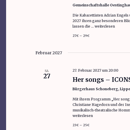
Gemeinschaftshalle Oestingh
Die Kabarettisten Adrian Engels
2027 ihren ganz besonderen Blic
lassen die …
„ONKeL fiSCH blickt
weiterlesen
27€ – 29€
Februar 2027
27. Februar 2027 um 20:00
SA.
27
Her songs – ICONS
Bürgerhaus Schoneberg, Lipp
Mit ihrem Programm „Her songs
Christiane Hagedorn und der Inst
musikalisch-theatralische Homm
„Her songs – ICONS … (Materne,
weiterlesen
23€ – 25€