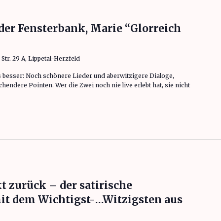
 der Fensterbank, Marie “Glorreich
tr. 29 A, Lippetal-Herzfeld
 besser: Noch schönere Lieder und aberwitzigere Dialoge,
endere Pointen. Wer die Zwei noch nie live erlebt hat, sie nicht
gt auf der Fensterbank, Marie “Glorreich versieben”“
t zurück – der satirische
it dem Wichtigst-…Witzigsten aus