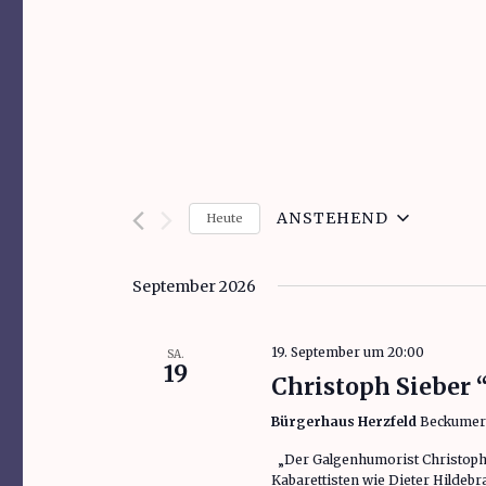
ANSTEHEND
Heute
D
a
September 2026
t
u
19. September um 20:00
SA.
m
19
Christoph Sieber
w
Bürgerhaus Herzfeld
Beckumer S
ä
h
„Der Galgenhumorist Christoph 
Kabarettisten wie Dieter Hildeb
l