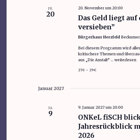
20. November um 20:00
FR.
20
Das Geld liegt auf
versieben”
Bürgerhaus Herzfeld
Beckumer S
Bei diesem Programm wird alles
kritischere Themen und überrasch
aus „Die Anstalt“ …
„Das Geld lie
weiterlesen
27€ – 29€
Januar 2027
9. Januar 2027 um 20:00
SA.
9
ONKeL fiSCH blick
Jahresrückblick m
2026