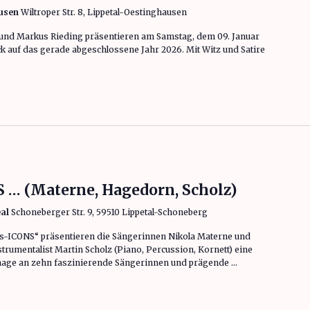
ausen
Wiltroper Str. 8, Lippetal-Oestinghausen
 und Markus Rieding präsentieren am Samstag, dem 09. Januar
k auf das gerade abgeschlossene Jahr 2026. Mit Witz und Satire
 zurück – der satirische Jahresrückblick mit dem Wichtigst-…Witzigsten au
 … (Materne, Hagedorn, Scholz)
eal
Schoneberger Str. 9, 59510 Lippetal-Schoneberg
-ICONS“ präsentieren die Sängerinnen Nikola Materne und
rumentalist Martin Scholz (Piano, Percussion, Kornett) eine
age an zehn faszinierende Sängerinnen und prägende …
 Hagedorn, Scholz)“