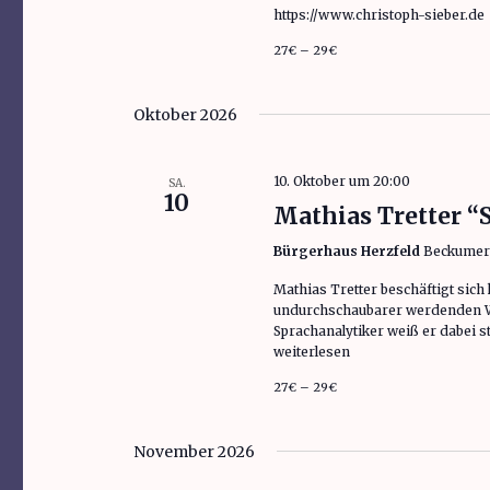
https://www.christoph-sieber.de
e
27€ – 29€
n
.
Oktober 2026
10. Oktober um 20:00
SA.
10
Mathias Tretter “
Bürgerhaus Herzfeld
Beckumer S
Mathias Tretter beschäftigt si
undurchschaubarer werdenden Wel
Sprachanalytiker weiß er dabei s
„Mathias Tretter “Souverän”“
weiterlesen
27€ – 29€
November 2026