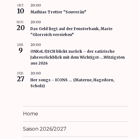
20:00
OKT.
10
Mathias Tretter “Souverän”
20:00
NOV.
20
Das Geld liegt auf der Fensterbank, Marie
“Glorreich versieben”
20:00
JAN.
9
ONKeL fiSCH blickt zurück – der satirische
Jahresrückblick mit dem Wichtigst-…Witzigsten
aus 2026
20:00
FEB.
27
Her songs – ICONS … (Materne, Hagedorn,
Scholz)
Home
Saison 2026/2027