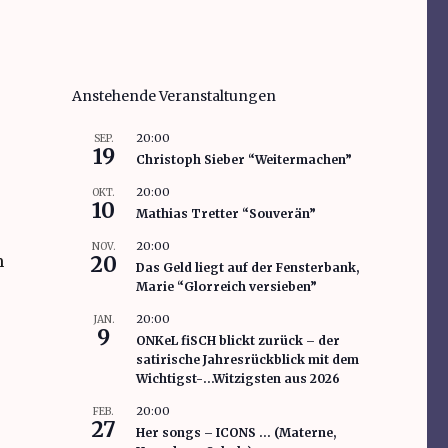
Anstehende Veranstaltungen
20:00
SEP.
19
Christoph Sieber “Weitermachen”
20:00
OKT.
10
Mathias Tretter “Souverän”
20:00
NOV.
m
20
Das Geld liegt auf der Fensterbank,
Marie “Glorreich versieben”
20:00
JAN.
9
ONKeL fiSCH blickt zurück – der
satirische Jahresrückblick mit dem
Wichtigst-…Witzigsten aus 2026
20:00
FEB.
27
Her songs – ICONS … (Materne,