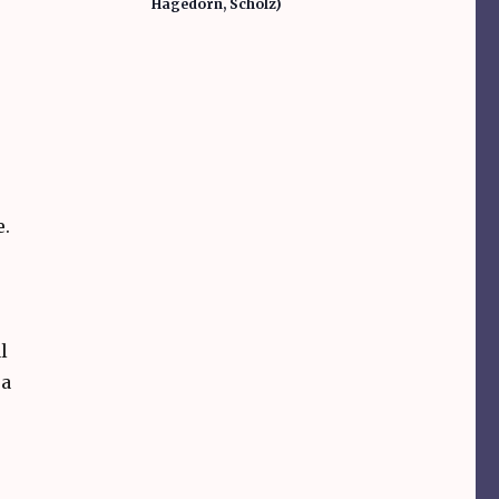
Hagedorn, Scholz)
e.
l
9a